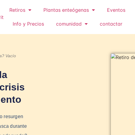
Retiros
Plantas enteógenas
Eventos
Info y Precios
comunidad
contactar
a? Vacío
la
crisis
iento
 o resurgen
asca durante