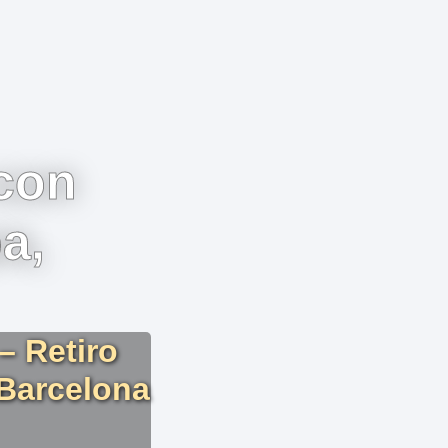
 con
a,
– Retiro
 Barcelona