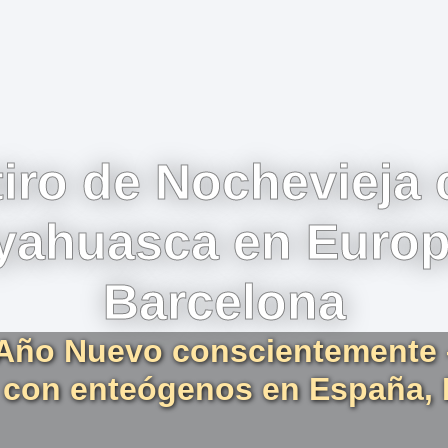
iro de Nochevieja
yahuasca en Europ
Barcelona
 Año Nuevo conscientemente 
l con enteógenos en España,