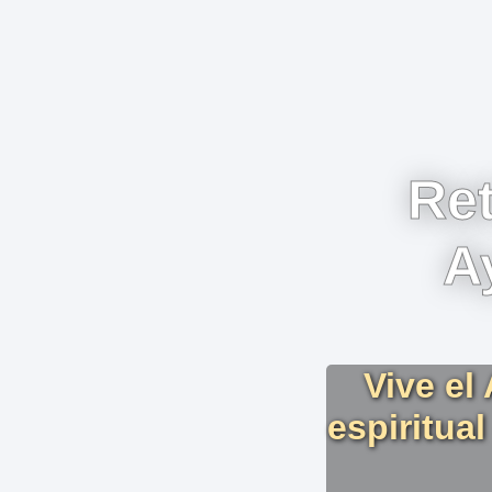
Ret
A
Vive el
espiritua