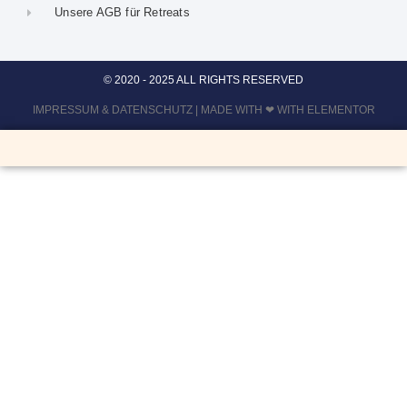
Unsere AGB für Retreats
© 2020 - 2025 ALL RIGHTS RESERVED
IMPRESSUM
&
DATENSCHUTZ
| MADE WITH ❤ WITH ELEMENTOR​